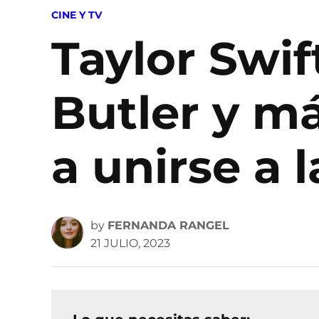
POSTED
CINE Y TV
IN
Taylor Swif
Butler y má
a unirse a 
by
FERNANDA RANGEL
21 JULIO, 2023