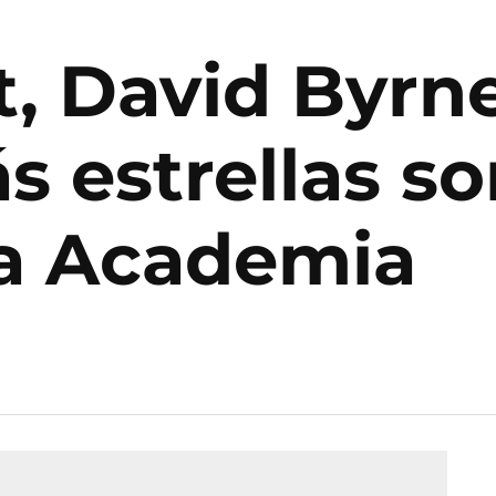
t, David Byrn
s estrellas so
la Academia