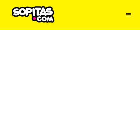
Menu
Sopitas
USA