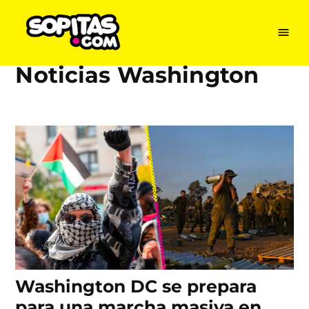
Menu
Sopitas
USA
Noticias Washington
Skip
to
content
Washington DC se prepara
para una marcha masiva en