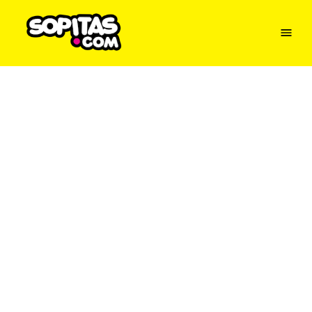
Menu
Sopitas
USA