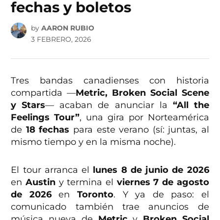
fechas y boletos
by
AARON RUBIO
3 FEBRERO, 2026
Tres bandas canadienses con historia
compartida —
Metric, Broken Social Scene
y Stars
— acaban de anunciar la
“All the
Feelings Tour”
, una gira por Norteamérica
de
18 fechas
para este verano (sí: juntas, al
mismo tiempo y en la misma noche).
El tour arranca el
lunes 8 de junio de 2026
en
Austin
y termina el
viernes 7 de agosto
de 2026
en
Toronto
. Y ya de paso: el
comunicado también trae anuncios de
música nueva de
Metric
y
Broken Social