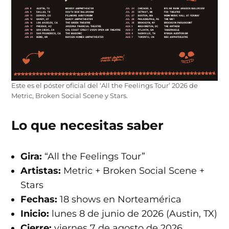
Este es el póster oficial del ‘All the Feelings Tour’ 2026 de
Metric, Broken Social Scene y Stars.
Lo que necesitas saber
Gira:
“All the Feelings Tour”
Artistas:
Metric + Broken Social Scene +
Stars
Fechas:
18 shows en Norteamérica
Inicio:
lunes 8 de junio de 2026 (Austin, TX)
Cierre:
viernes 7 de agosto de 2026