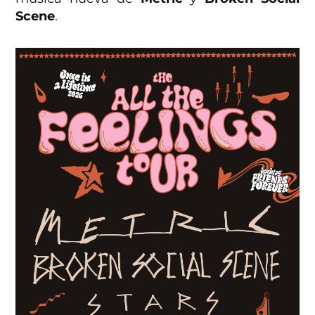
Scene
.