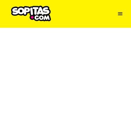
Menu
Sopitas
USA