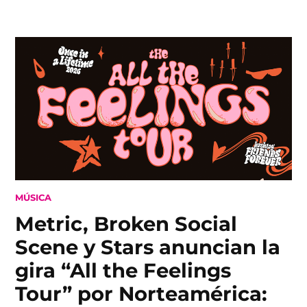
Skip
to
content
POSTED
MÚSICA
IN
Metric, Broken Social
Scene y Stars anuncian la
gira “All the Feelings
Tour” por Norteamérica: