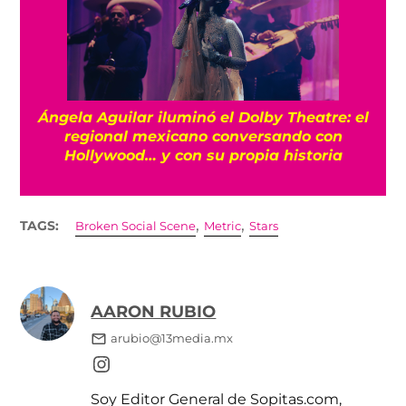
Ángela Aguilar iluminó el Dolby Theatre: el
regional mexicano conversando con
Hollywood… y con su propia historia
,
,
TAGS:
Broken Social Scene
Metric
Stars
AARON RUBIO
arubio@13media.mx
Soy Editor General de Sopitas.com,