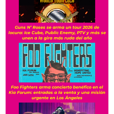
Guns N’ Roses se arma un tour 2026 de
locura: Ice Cube, Public Enemy, PTV y más se
unen a la gira más ruda del año
Foo Fighters arma concierto benéfico en el
Kia Forum: entradas a la venta y una misión
urgente en Los Ángeles