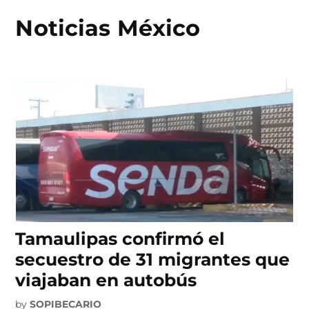
Noticias México
Skip
to
content
Tamaulipas confirmó el
secuestro de 31 migrantes que
viajaban en autobús
by
SOPIBECARIO