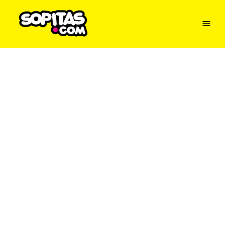
Menu
Sopitas
USA