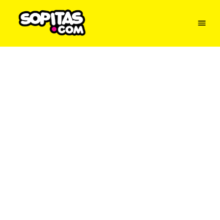
Menu
Sopitas
USA