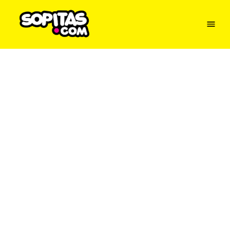
Menu
Sopitas
USA