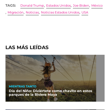
,
,
,
TAGS:
Donald Trump
Estados Unidos
Joe Biden
México
,
,
,
,
Migración
Noticias
Noticias Estados Unidos
USA
LAS MÁS LEÍDAS
MIENTRAS TANTO
Día del Niño: Diviértete como chavito en estos
parques de la Riviera Maya