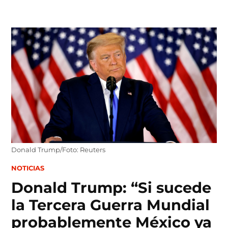
Skip
to
content
Donald Trump/Foto: Reuters
POSTED
NOTICIAS
IN
Donald Trump: “Si sucede
la Tercera Guerra Mundial
probablemente México ya