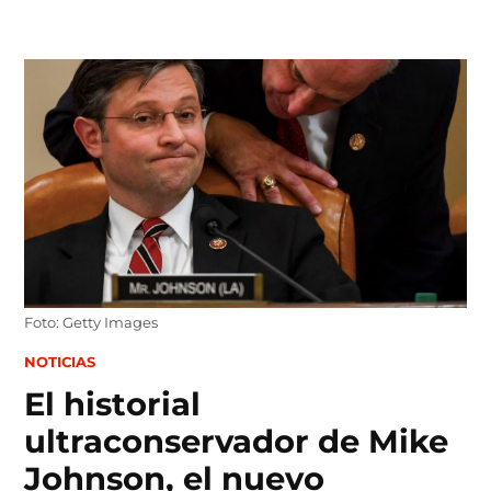
Skip
to
content
Foto: Getty Images
POSTED
NOTICIAS
IN
El historial
ultraconservador de Mike
Johnson, el nuevo