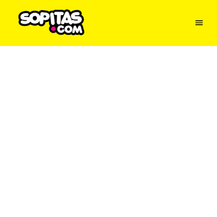
Menu
Sopitas
USA