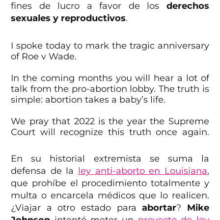
fines de lucro a favor de los
derechos
sexuales y reproductivos
.
I spoke today to mark the tragic anniversary
of Roe v Wade.
In the coming months you will hear a lot of
talk from the pro-abortion lobby. The truth is
simple: abortion takes a baby’s life.
We pray that 2022 is the year the Supreme
Court will recognize this truth once again.
pic.twitter.com/20LHofex0B
En su historial extremista se suma la
— Speaker Mike Johnson
defensa de la
ley anti-aborto en Louisiana
,
(@SpeakerJohnson)
January 20, 2022
que prohíbe el procedimiento totalmente y
multa o encarcela médicos que lo realicen.
¿Viajar a otro estado para
abortar
?
Mike