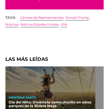
,
,
TAGS:
Cámara de Representantes
Donald Trump
,
,
Noticias
Noticias Estados Unidos
USA
LAS MÁS LEÍDAS
MIENTRAS TANTO
Día del Niño: Diviértete como chavito en estos
parques de la Riviera Maya