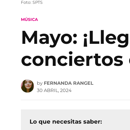
Foto: SPTS
POSTED
MÚSICA
IN
Mayo: ¡Lle
conciertos
by
FERNANDA RANGEL
30 ABRIL, 2024
Lo que necesitas saber: