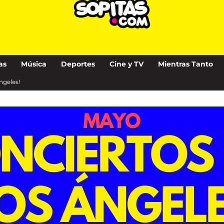
as
Música
Deportes
Cine y TV
Mientras Tanto
ngeles!