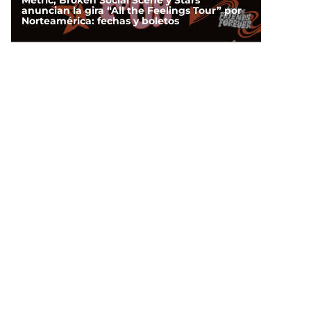
Metric, Broken Social Scene y Stars
anuncian la gira “All the Feelings Tour” por
Norteamérica: fechas y boletos