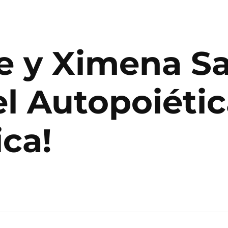
e y Ximena Sa
el Autopoiéti
ca!