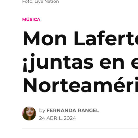
Foto: Live Nation
POSTED
MÚSICA
IN
Mon Lafert
¡juntas en 
Norteaméri
by
FERNANDA RANGEL
24 ABRIL, 2024