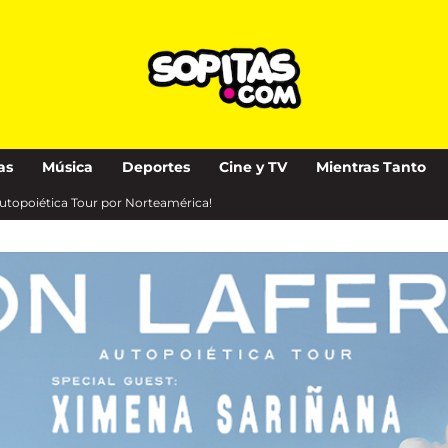
as
Música
Deportes
Cine y TV
Mientras Tanto
Autopoiética Tour por Norteamérica!