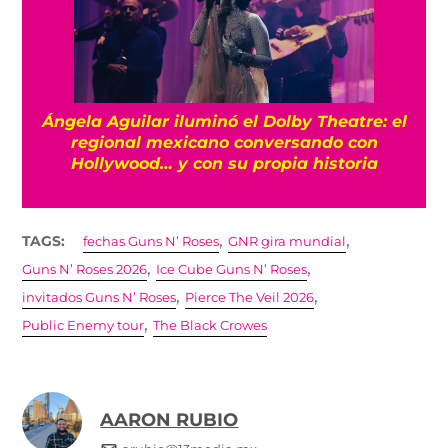
Ángela Aguilar iluminó el Dolby Theatre: el
regional mexicano conversando con
Hollywood… y con su propia historia
,
,
TAGS:
fechas Guns N’ Roses
GNR gira mundial
,
,
Guns N’ Roses 2026
Ice Cube Guns N’ Roses
,
,
invitados Guns N’ Roses
Pierce The Veil 2026
,
Public Enemy tour
The Black Crowes
AARON RUBIO