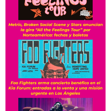
Metric, Broken Social Scene y Stars anuncian
la gira “All the Feelings Tour” por
Norteamérica: fechas y boletos
Foo Fighters arma concierto benéfico en el
Kia Forum: entradas a la venta y una misión
urgente en Los Ángeles