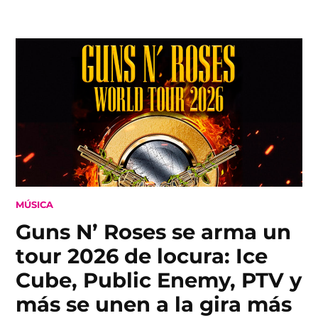
Skip
to
content
POSTED
MÚSICA
IN
Guns N’ Roses se arma un
tour 2026 de locura: Ice
Cube, Public Enemy, PTV y
más se unen a la gira más