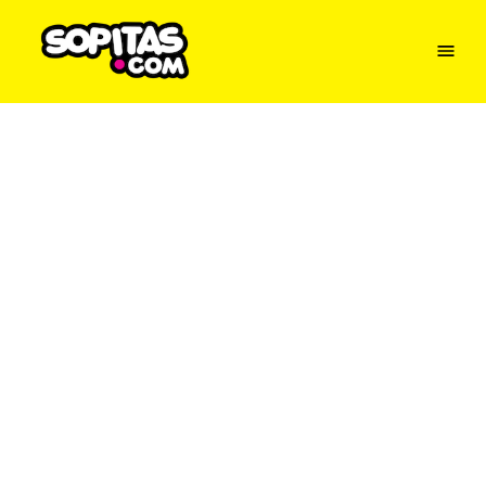
Menu
Sopitas
USA