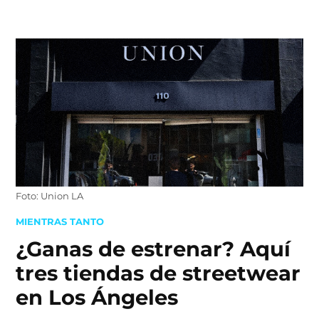
Skip
to
content
Foto: Union LA
POSTED
MIENTRAS TANTO
IN
¿Ganas de estrenar? Aquí
tres tiendas de streetwear
en Los Ángeles