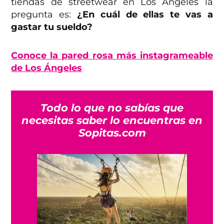
tiendas de streetwear en Los Ángeles la
pregunta es:
¿En cuál de ellas te vas a
gastar tu sueldo?
Conoce la pared rosa más instagrameable
de Los Ángeles
Todo lo que no sabías que
necesitas saber lo encuentras en
Sopitas.com