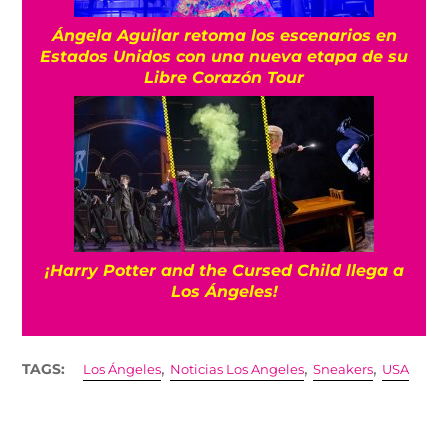
Ángela Aguilar retoma los escenarios en
Estados Unidos con una nueva etapa de su
Libre Corazón Tour
¡Harry Potter and the Cursed Child llega a
Los Ángeles!
,
,
,
TAGS:
Los Ángeles
Noticias Los Angeles
Sneakers
USA