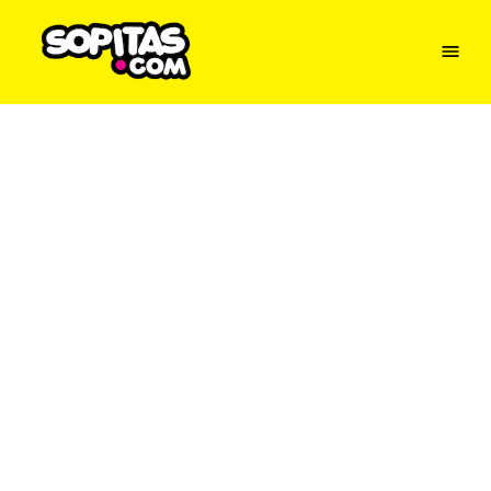
Menu
Sopitas
USA