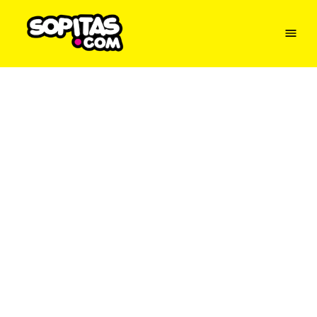
Menu
Sopitas
USA