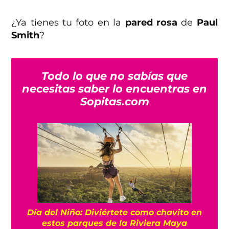
¿Ya tienes tu foto en la
pared rosa
de
Paul
Smith
?
Todo lo que no sabías que
necesitas saber lo encuentras en
Sopitas.com
Día del Niño: Diviértete como chavito en
estos parques de la Riviera Maya