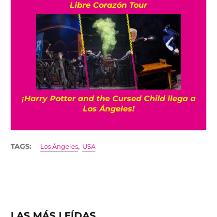
Libre Corazón Tour
¡Harry Potter and the Cursed Child llega a
Los Ángeles!
,
TAGS:
Los Ángeles
USA
LAS MÁS LEÍDAS