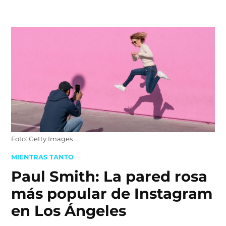
Skip
to
content
Foto: Getty Images
POSTED
MIENTRAS TANTO
IN
Paul Smith: La pared rosa
más popular de Instagram
en Los Ángeles