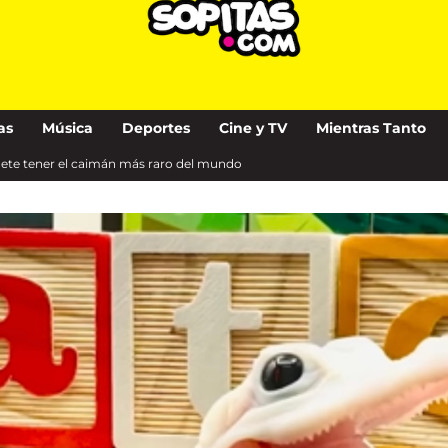
as
Música
Deportes
Cine y TV
Mientras Tanto
mete tener el caimán más raro del mundo