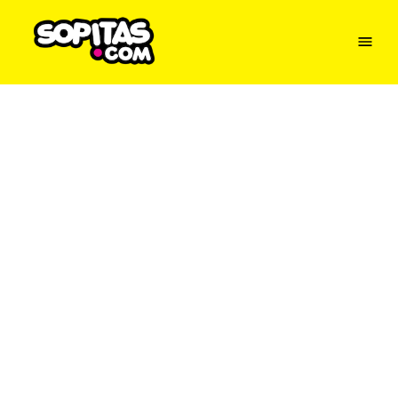
Menu
Sopitas
USA