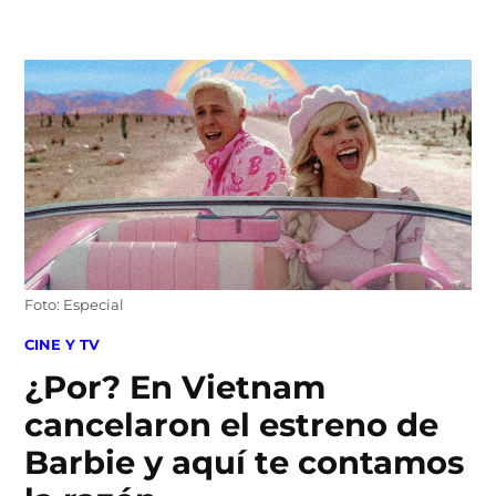
Skip
to
content
Foto: Especial
POSTED
CINE Y TV
IN
¿Por? En Vietnam
cancelaron el estreno de
Barbie y aquí te contamos