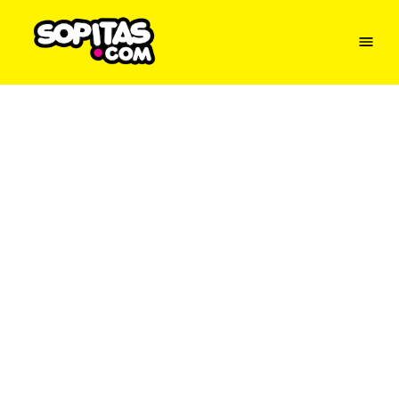
Menu
Sopitas
USA