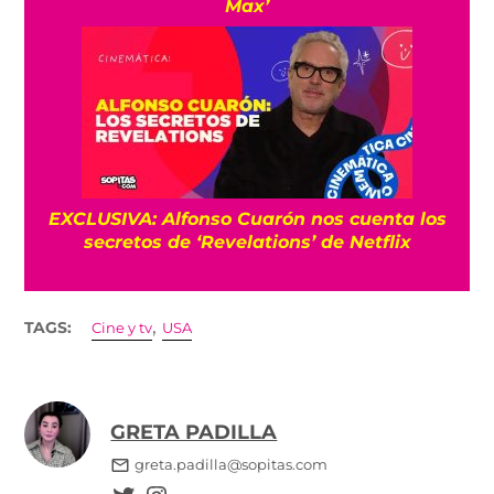
Max’
EXCLUSIVA: Alfonso Cuarón nos cuenta los
secretos de ‘Revelations’ de Netflix
,
TAGS:
Cine y tv
USA
GRETA PADILLA
greta.padilla@sopitas.com