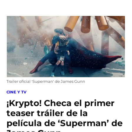
Skip
to
content
Trailer oficial 'Superman' de James Gunn
POSTED
CINE Y TV
IN
¡Krypto! Checa el primer
teaser tráiler de la
película de ‘Superman’ de