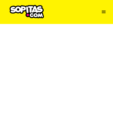
Menu
Sopitas
USA