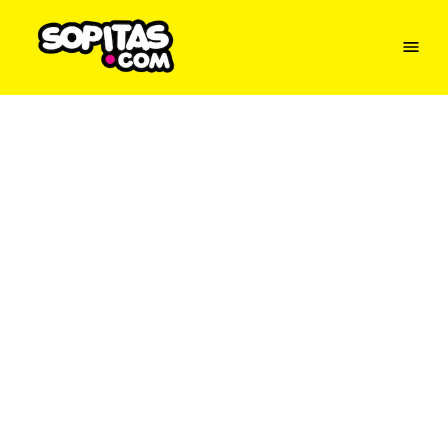
Menu
Sopitas
USA