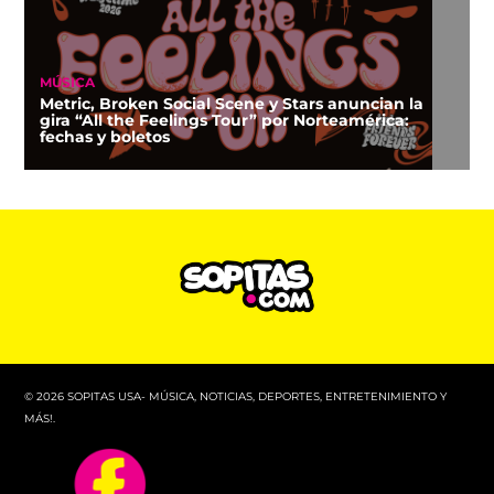
MÚSICA
Metric, Broken Social Scene y Stars anuncian la
gira “All the Feelings Tour” por Norteamérica:
fechas y boletos
© 2026 SOPITAS USA- MÚSICA, NOTICIAS, DEPORTES, ENTRETENIMIENTO Y
MÁS!.