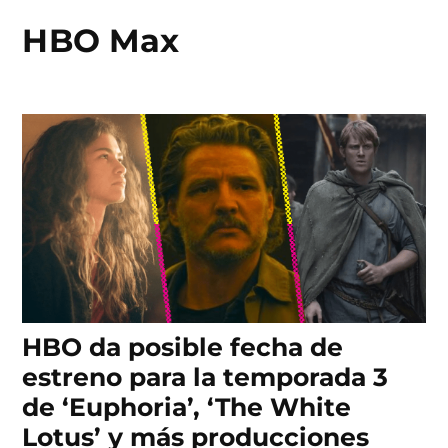
HBO Max
Skip
to
content
HBO da posible fecha de
estreno para la temporada 3
de ‘Euphoria’, ‘The White
Lotus’ y más producciones