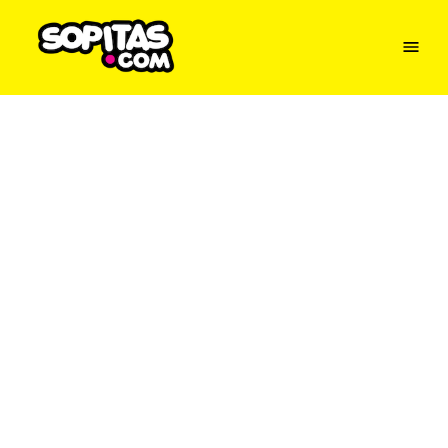
Menu
Sopitas
USA