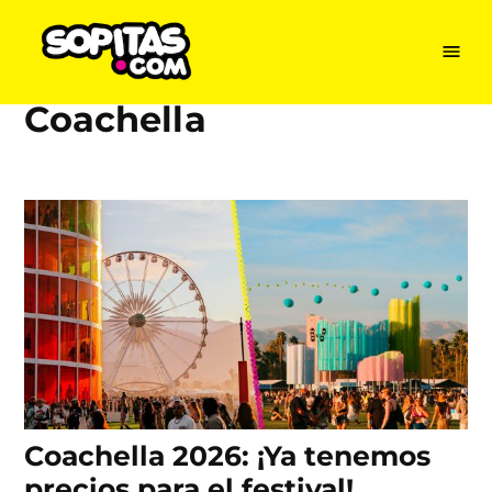
Menu
Sopitas
USA
Coachella
Skip
to
content
Coachella 2026: ¡Ya tenemos
precios para el festival!