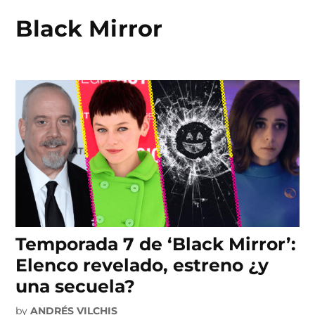
Black Mirror
Skip
to
content
Temporada 7 de ‘Black Mirror’:
Elenco revelado, estreno ¿y
una secuela?
by
ANDRÉS VILCHIS