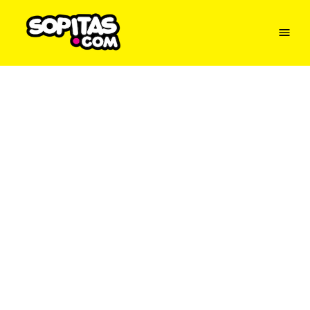
Menu
Sopitas
USA