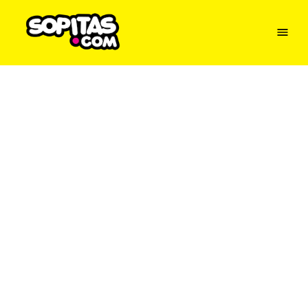
Menu
Sopitas
USA