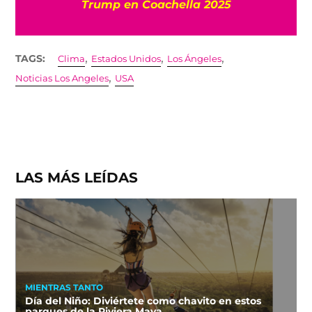
Trump en Coachella 2025
,
,
,
TAGS:
Clima
Estados Unidos
Los Ángeles
,
Noticias Los Angeles
USA
LAS MÁS LEÍDAS
MIENTRAS TANTO
Día del Niño: Diviértete como chavito en estos
parques de la Riviera Maya