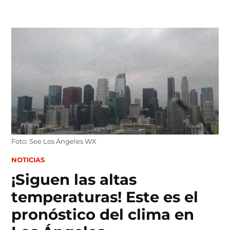
Skip
to
content
Foto: See Los Ángeles WX
POSTED
NOTICIAS
IN
¡Siguen las altas
temperaturas! Este es el
pronóstico del clima en