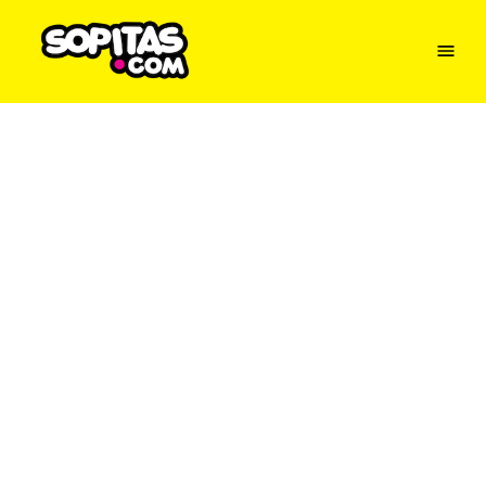
Menu
Sopitas
USA