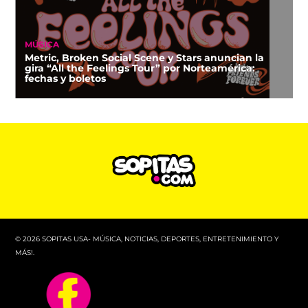
MÚSICA
Metric, Broken Social Scene y Stars anuncian la
gira “All the Feelings Tour” por Norteamérica:
fechas y boletos
© 2026 SOPITAS USA- MÚSICA, NOTICIAS, DEPORTES, ENTRETENIMIENTO Y
MÁS!.