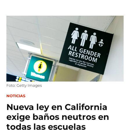
Skip
to
content
Foto: Getty Images
POSTED
NOTICIAS
IN
Nueva ley en California
exige baños neutros en
todas las escuelas