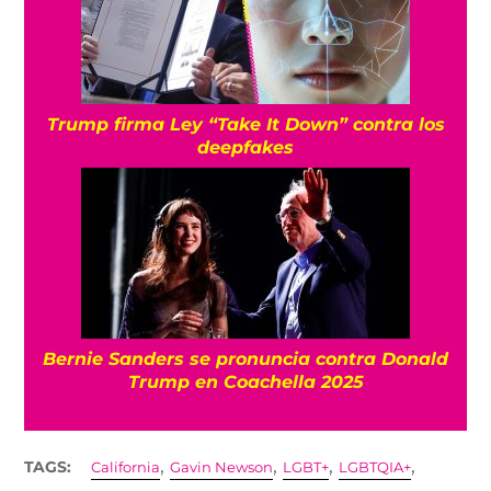
Trump firma Ley “Take It Down” contra los
deepfakes
Bernie Sanders se pronuncia contra Donald
Trump en Coachella 2025
,
,
,
,
TAGS:
California
Gavin Newson
LGBT+
LGBTQIA+