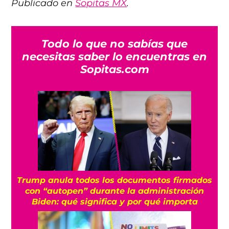
Publicado en
Sopitas MX
.
Todo lo que no sabías que
necesitas saber lo encuentras en
Sopitas.com
Trump anula todos los documentos firmados
con “autopen” durante la administración
Biden: qué significa y por qué importa