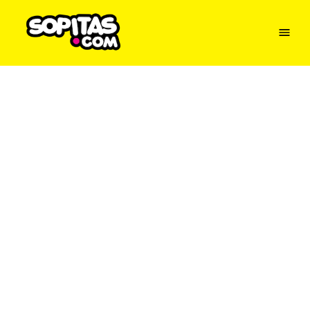
Menu
Sopitas
USA