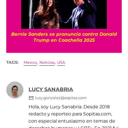
Bernie Sanders se pronuncia contra Donald
Trump en Coachella 2025
,
,
TAGS:
Mexico
Noticias
USA
LUCY SANABRIA
lucy.gonzalez@sopitas.com
Hola, soy Lucy Sanabria. Desde 2018
redacto y reporteo para Sopitas.com,
con especial entusiasmo en temas de
derechos humanos y LGBT+. En 2021 fui