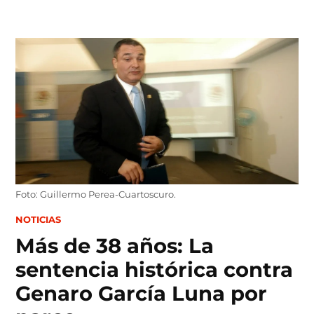
Skip
to
content
Foto: Guillermo Perea-Cuartoscuro.
POSTED
NOTICIAS
IN
Más de 38 años: La
sentencia histórica contra
Genaro García Luna por