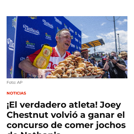
Skip
to
content
Foto: AP
POSTED
NOTICIAS
IN
¡El verdadero atleta! Joey
Chestnut volvió a ganar el
concurso de comer jochos