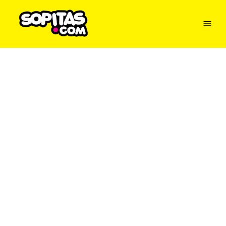
Menu
Sopitas
USA