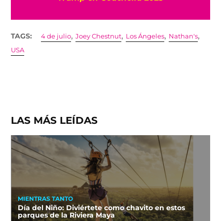
,
,
,
,
TAGS:
4 de julio
Joey Chestnut
Los Ángeles
Nathan's
USA
LAS MÁS LEÍDAS
MIENTRAS TANTO
Día del Niño: Diviértete como chavito en estos
parques de la Riviera Maya