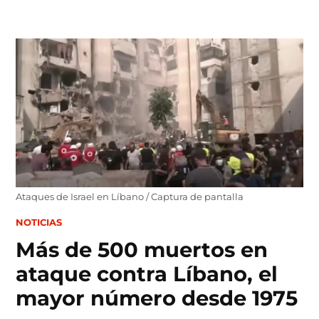
Skip
to
content
Ataques de Israel en Líbano / Captura de pantalla
POSTED
NOTICIAS
IN
Más de 500 muertos en
ataque contra Líbano, el
mayor número desde 1975