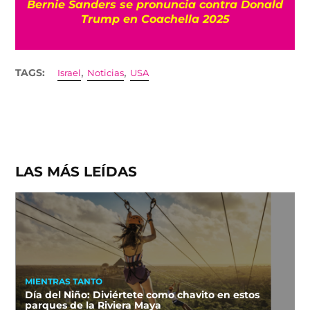
Bernie Sanders se pronuncia contra Donald
Trump en Coachella 2025
,
,
TAGS:
Israel
Noticias
USA
LAS MÁS LEÍDAS
MIENTRAS TANTO
Día del Niño: Diviértete como chavito en estos
parques de la Riviera Maya