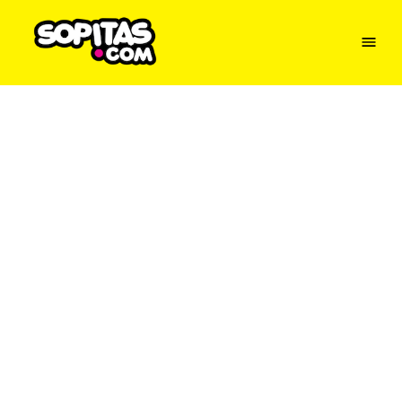
Menu
Sopitas
USA