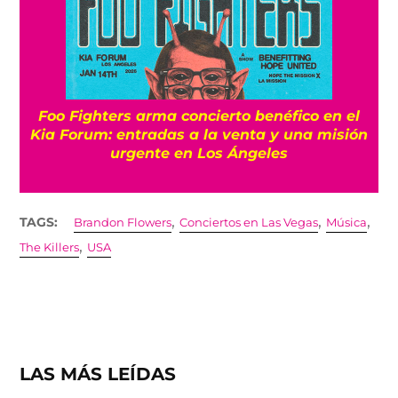
Foo Fighters arma concierto benéfico en el
Kia Forum: entradas a la venta y una misión
urgente en Los Ángeles
,
,
,
TAGS:
Brandon Flowers
Conciertos en Las Vegas
Música
,
The Killers
USA
LAS MÁS LEÍDAS