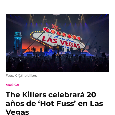
Skip
to
content
Foto: X @thekillers
POSTED
MÚSICA
IN
The Killers celebrará 20
años de ‘Hot Fuss’ en Las
Vegas