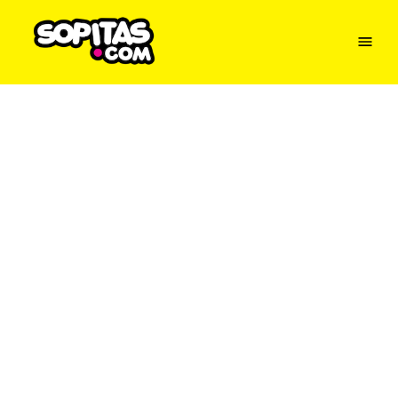
Menu
Sopitas
USA