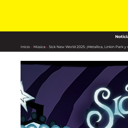
content
Notici
Inicio
»
Música
»
Sick New World 2025: ¡Metallica, Linkin Park y