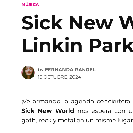
POSTED
MÚSICA
IN
Sick New Wo
Linkin Par
by
FERNANDA RANGEL
15 OCTUBRE, 2024
¡Ve armando la agenda conciertera de
Sick New World
nos espera con un
goth, rock y metal en un mismo luga