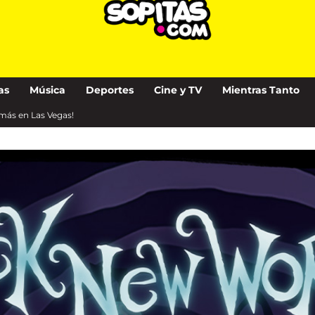
as
Música
Deportes
Cine y TV
Mientras Tanto
 más en Las Vegas!