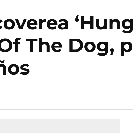
overea ‘Hunge
Of The Dog, p
ños