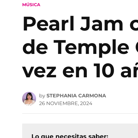
POSTED
MÚSICA
IN
Pearl Jam c
de Temple 
vez en 10 a
by
STEPHANIA CARMONA
26 NOVIEMBRE, 2024
Lo que necesitas saber: