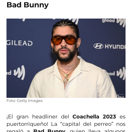
Bad Bunny
Foto: Getty Images
¡El gran headliner del
Coachella 2023
es
puertorriqueño! La “capital del perreo” nos
regaló a
Bad Bunny
, quien lleva algunos