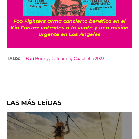
Foo Fighters arma concierto benéfico en el
Kia Forum: entradas a la venta y una misión
urgente en Los Ángeles
,
,
TAGS:
Bad Bunny
California
Coachella 2023
LAS MÁS LEÍDAS