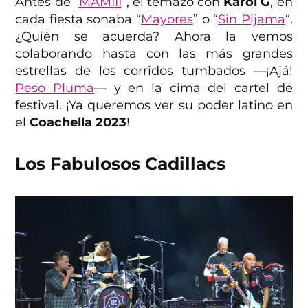
Antes de “
MAMIII
“, el temazo con
Karol G
, en
cada fiesta sonaba “
Mayores
” o “
Sin Pijama
“.
¿Quién se acuerda? Ahora la vemos
colaborando hasta con las más grandes
estrellas de los corridos tumbados —¡Ajá!
Peso Pluma
— y en la cima del cartel de
festival. ¡Ya queremos ver su poder latino en
el
Coachella 2023
!
Los Fabulosos Cadillacs