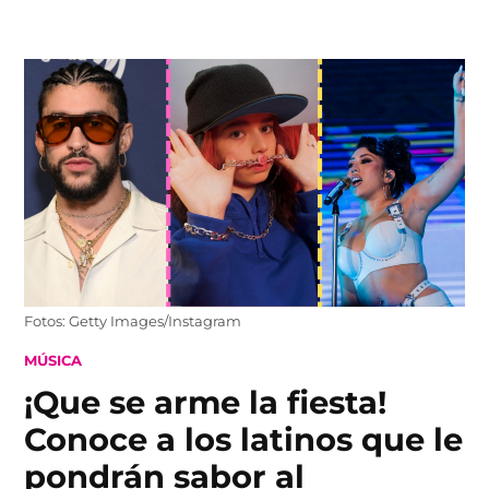
Skip
to
content
Fotos: Getty Images/Instagram
POSTED
MÚSICA
IN
¡Que se arme la fiesta!
Conoce a los latinos que le
pondrán sabor al