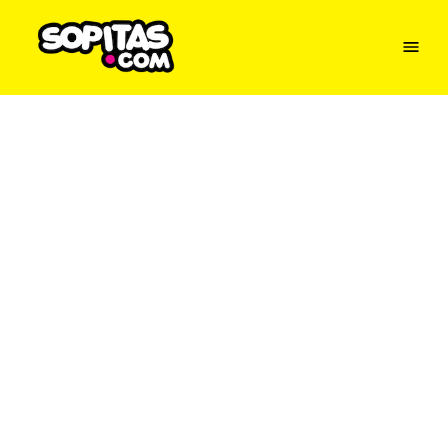
Menu
Sopitas
USA