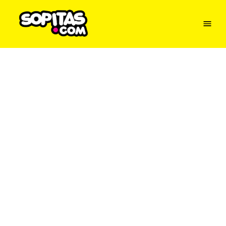
Menu
Sopitas
USA