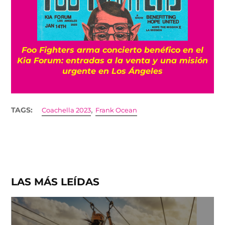
Foo Fighters arma concierto benéfico en el
Kia Forum: entradas a la venta y una misión
urgente en Los Ángeles
,
TAGS:
Coachella 2023
Frank Ocean
LAS MÁS LEÍDAS