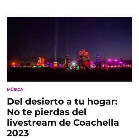
Skip
to
content
POSTED
MÚSICA
IN
Del desierto a tu hogar:
No te pierdas del
livestream de Coachella
2023