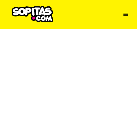
Menu
Sopitas
USA