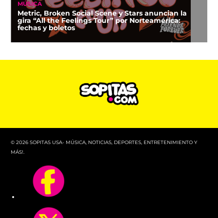
MÚSICA
Metric, Broken Social Scene y Stars anuncian la
gira “All the Feelings Tour” por Norteamérica:
fechas y boletos
© 2026 SOPITAS USA- MÚSICA, NOTICIAS, DEPORTES, ENTRETENIMIENTO Y
MÁS!.