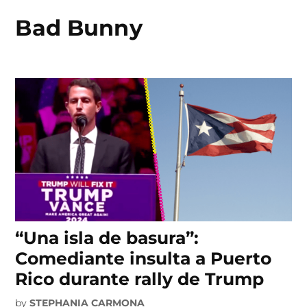
Bad Bunny
Skip
to
content
“Una isla de basura”:
Comediante insulta a Puerto
Rico durante rally de Trump
by
STEPHANIA CARMONA