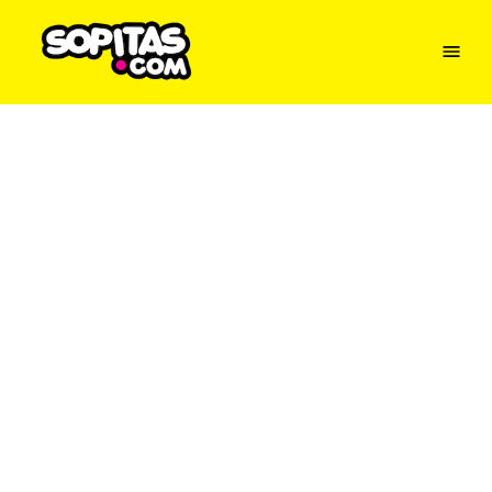
Menu
Sopitas
USA