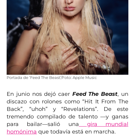
Portada de ‘Feed The Beast’/Foto: Apple Music
En junio nos dejó caer
Feed The Beast
, un
discazo con rolones como “Hit It From The
Back”, “uhoh” y “Revelations”. De este
tremendo compilado de talento —y ganas
para bailar—salió una
gira mundial
homónima
que todavía está en marcha.