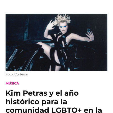
Skip
to
content
Foto: Cortesía
POSTED
MÚSICA
IN
Kim Petras y el año
histórico para la
comunidad LGBTQ+ en la