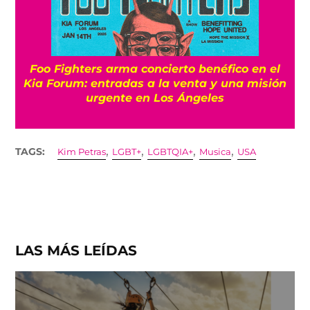
Foo Fighters arma concierto benéfico en el
Kia Forum: entradas a la venta y una misión
urgente en Los Ángeles
,
,
,
,
TAGS:
Kim Petras
LGBT+
LGBTQIA+
Musica
USA
LAS MÁS LEÍDAS