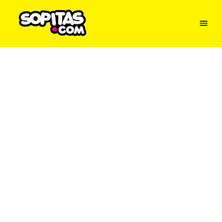
Menu
Sopitas
USA