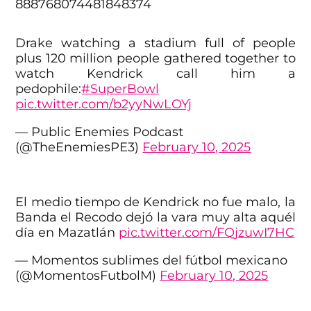
888768074481848374
Drake watching a stadium full of people
plus 120 million people gathered together to
watch Kendrick call him a
pedophile:
#SuperBowl
pic.twitter.com/b2yyNwLOYj
— Public Enemies Podcast
(@TheEnemiesPE3)
February 10, 2025
El medio tiempo de Kendrick no fue malo, la
Banda el Recodo dejó la vara muy alta aquél
día en Mazatlán
pic.twitter.com/FQjzuwI7HC
— Momentos sublimes del fútbol mexicano
(@MomentosFutbolM)
February 10, 2025