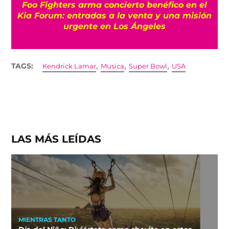
Foo Fighters arma concierto benéfico en el
Kia Forum: entradas a la venta y una misión
urgente en Los Ángeles
,
,
,
TAGS:
Kendrick Lamar
Musica
Super Bowl
USA
LAS MÁS LEÍDAS
MIENTRAS TANTO