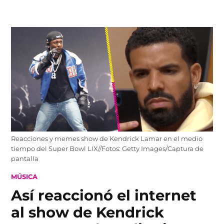
Skip
to
content
Reacciones y memes show de Kendrick Lamar en el medio
tiempo del Super Bowl LIX//Fotos: Getty Images/Captura de
pantalla
POSTED
MÚSICA
IN
Así reaccionó el internet
al show de Kendrick