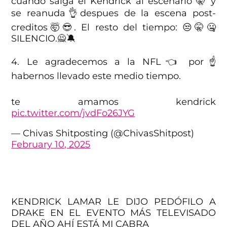
cuando salga el Kendrick al escenario 🤫 y
se reanuda👌despues de la escena post-
creditos🤯😎. El resto del tiempo: 😒🤫🤐
SILENCIO.🙅🔕
4. Le agradecemos a la NFL👈 por☝
habernos llevado este medio tiempo.
— el gosco (@ghostcolour)
February 10, 2025
te amamos kendrick
pic.twitter.com/jvdFo26JYG
— Chivas Shitposting (@ChivasShitpost)
February 10, 2025
KENDRICK LAMAR LE DIJO PEDÓFILO A
DRAKE EN EL EVENTO MÁS TELEVISADO
DEL AÑO AHÍ ESTÁ MI CABRA