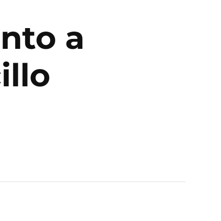
unto a
illo