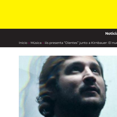
content
Notici
Inicio
»
Música
»
iiis presenta “Dientes” junto a Kirnbauer: El n