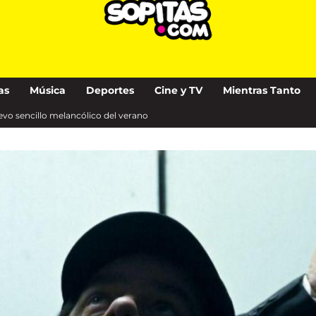
as
Música
Deportes
Cine y TV
Mientras Tanto
uevo sencillo melancólico del verano