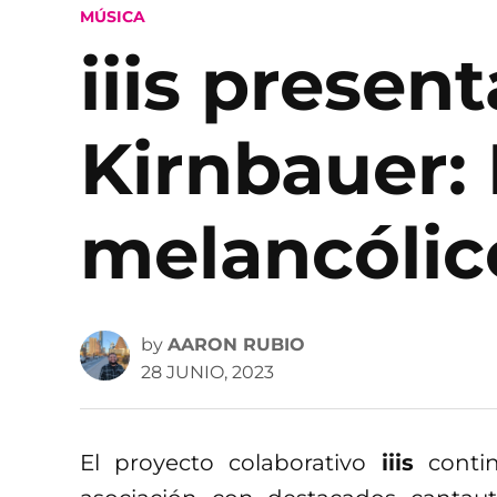
POSTED
MÚSICA
IN
iiis presen
Kirnbauer: 
melancólic
by
AARON RUBIO
28 JUNIO, 2023
El proyecto colaborativo
iiis
contin