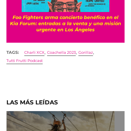
Foo Fighters arma concierto benéfico en el
Kia Forum: entradas a la venta y una misión
urgente en Los Ángeles
,
,
,
TAGS:
Charli XCX
Coachella 2023
Gorillaz
Tutti Frutti Podcast
LAS MÁS LEÍDAS