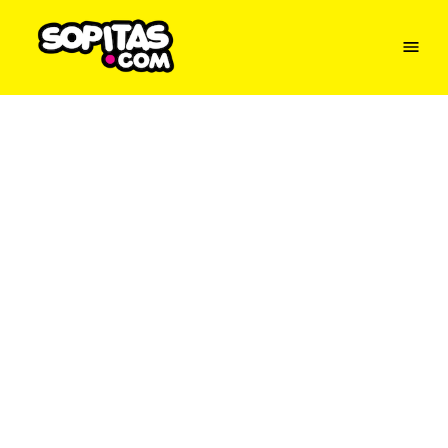
Menu
Sopitas
USA