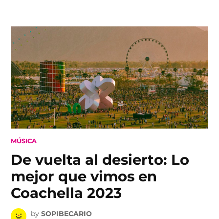
Skip
to
content
POSTED
MÚSICA
IN
De vuelta al desierto: Lo
mejor que vimos en
Coachella 2023
by
SOPIBECARIO