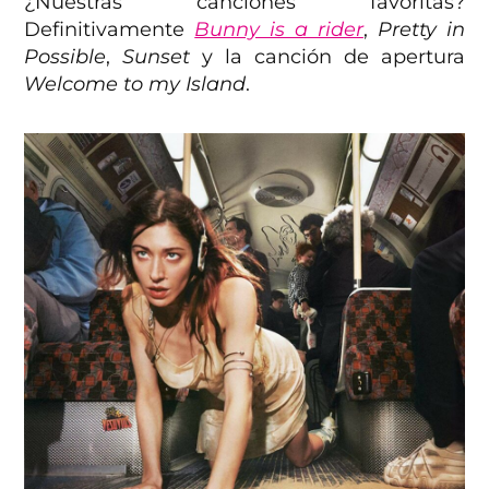
¿Nuestras canciones favoritas?
Definitivamente
Bunny is a rider
,
Pretty in
Possible
,
Sunset
y la canción de apertura
Welcome to my Island
.