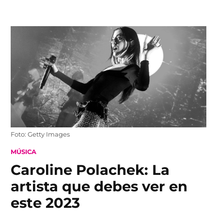
Skip
to
content
Foto: Getty Images
POSTED
MÚSICA
IN
Caroline Polachek: La
artista que debes ver en
este 2023