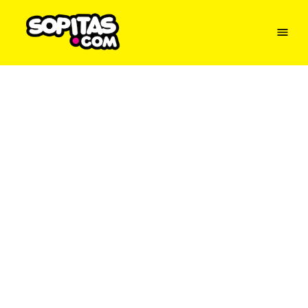
Menu
Sopitas
USA