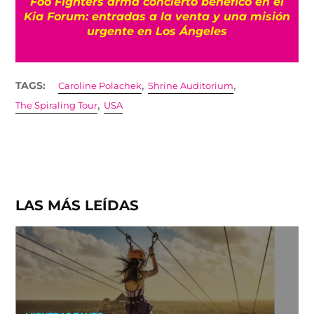
Foo Fighters arma concierto benéfico en el
Kia Forum: entradas a la venta y una misión
urgente en Los Ángeles
,
,
TAGS:
Caroline Polachek
Shrine Auditorium
,
The Spiraling Tour
USA
LAS MÁS LEÍDAS