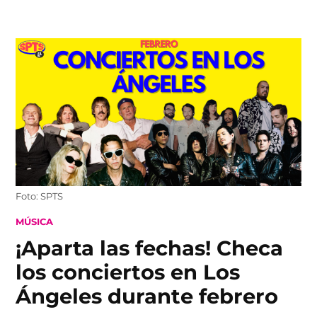
Skip
to
content
Foto: SPTS
POSTED
MÚSICA
IN
¡Aparta las fechas! Checa
los conciertos en Los
Ángeles durante febrero