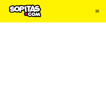
Menu
Sopitas
USA