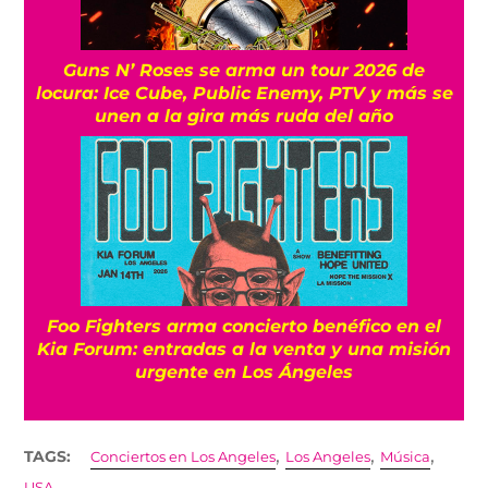
Guns N’ Roses se arma un tour 2026 de
locura: Ice Cube, Public Enemy, PTV y más se
unen a la gira más ruda del año
Foo Fighters arma concierto benéfico en el
Kia Forum: entradas a la venta y una misión
urgente en Los Ángeles
,
,
,
TAGS:
Conciertos en Los Angeles
Los Angeles
Música
USA