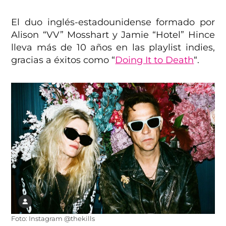
El duo inglés-estadounidense formado por
Alison “VV” Mosshart y Jamie “Hotel” Hince
lleva más de 10 años en las playlist indies,
gracias a éxitos como “
Doing It to Death
“.
Foto: Instagram @thekills