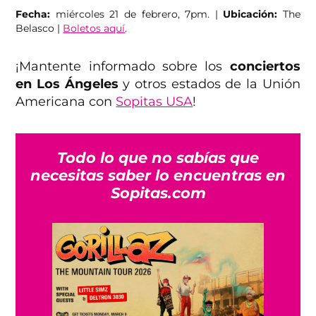
Fecha:
miércoles 21 de febrero, 7pm. |
Ubicación:
The
Belasco |
Boletos aquí
.
¡Mantente informado sobre los
conciertos
en Los Ángeles
y otros estados de la Unión
Americana con
Sopitas USA
!
Todo lo que no sabías que
necesitas saber lo encuentras en
Sopitas.com