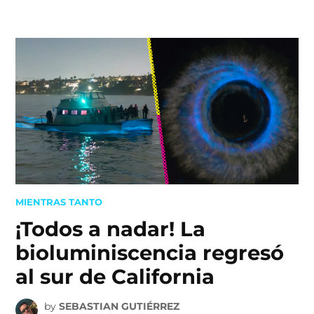
Skip
to
content
POSTED
MIENTRAS TANTO
IN
¡Todos a nadar! La
bioluminiscencia regresó
al sur de California
by
SEBASTIAN GUTIÉRREZ