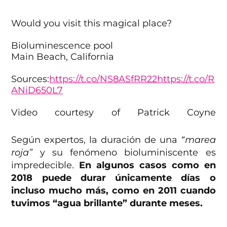
Would you visit this magical place?
Bioluminescence pool
Main Beach, California
Sources:
https://t.co/NS8ASfRR22
https://t.co/R
ANiD650L7
Video courtesy of Patrick Coyne
pic.twitter.com/h9ajrK2Re1
Según expertos, la duración de una
“marea
— David Ullrich (@DavidUllrich202)
roja”
y su fenómeno bioluminiscente es
September 6, 2023
impredecible.
En algunos casos como en
2018 puede durar únicamente días o
incluso mucho más, como en 2011 cuando
tuvimos “agua brillante” durante meses.