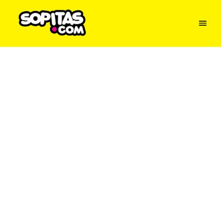
Menu
Sopitas
USA