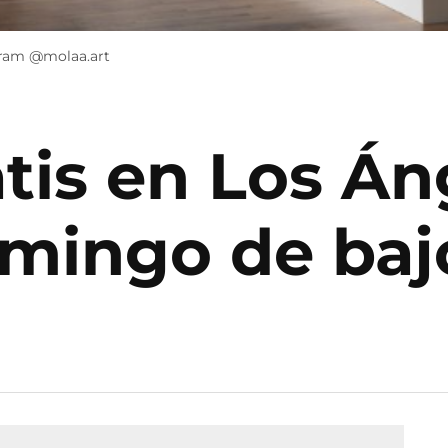
gram @molaa.art
tis en Los Án
domingo de ba