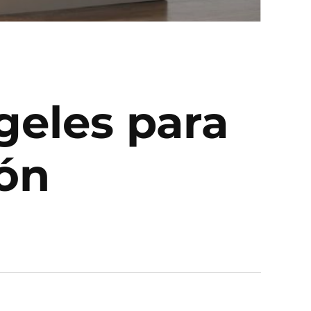
geles para
jón