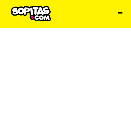
Menu
Sopitas
USA