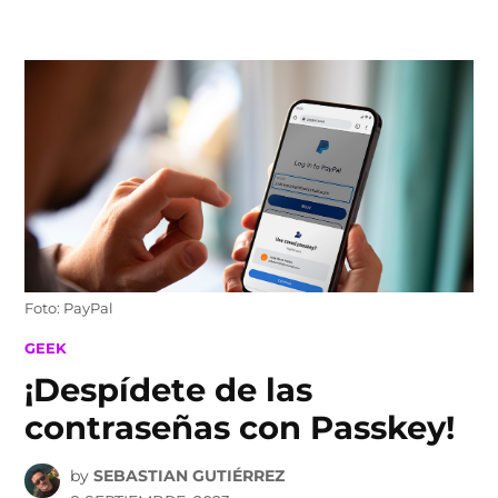
Skip
to
content
Foto: PayPal
POSTED
GEEK
IN
¡Despídete de las
contraseñas con Passkey!
by
SEBASTIAN GUTIÉRREZ