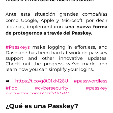
Ante esta situación grandes compañías
como Google, Apple y Microsoft, por decir
algunas, implementaron
una nueva forma
de protegernos a través del Passkey.
#Passkeys
make logging in effortless, and
Dashlane has been hard at work on passkey
support and other innovative updates.
Check out the progress we’ve made and
learn how you can simplify your logins.
➡️
https://t.co/g8t01xM26U
#passwordless
#fido
#cybersecurity
#passkey
pic.twitter.com/YNzf7G03WT
— Dashlane (@dashlane)
September 8, 2023
¿Qué es una Passkey?