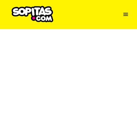
Menu
Sopitas
USA