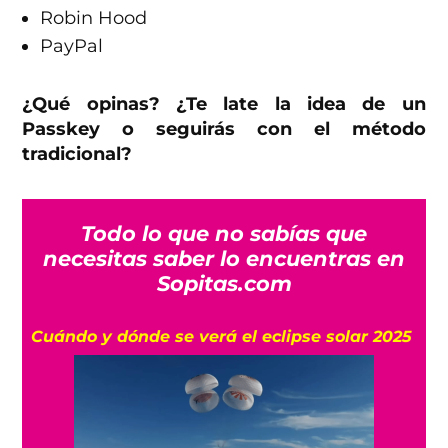
Robin Hood
PayPal
¿Qué opinas? ¿Te late la idea de un
Passkey o seguirás con el método
tradicional?
Todo lo que no sabías que
necesitas saber lo encuentras en
Sopitas.com
Cuándo y dónde se verá el eclipse solar 2025