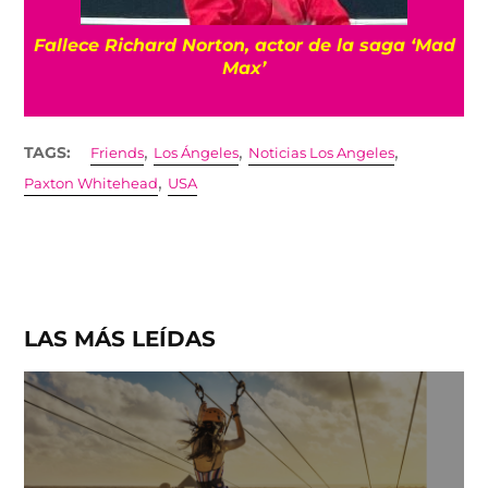
Fallece Richard Norton, actor de la saga ‘Mad
Max’
,
,
,
TAGS:
Friends
Los Ángeles
Noticias Los Angeles
,
Paxton Whitehead
USA
LAS MÁS LEÍDAS