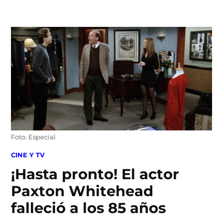
Skip
to
content
Foto. Especial
POSTED
CINE Y TV
IN
¡Hasta pronto! El actor
Paxton Whitehead
falleció a los 85 años