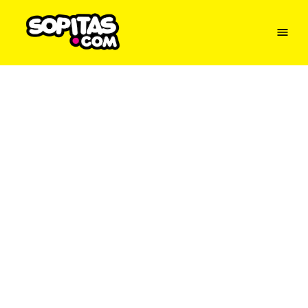
Menu
Sopitas
USA