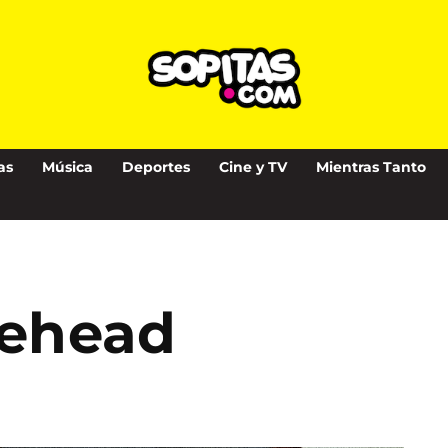
as
Música
Deportes
Cine y TV
Mientras Tanto
tehead