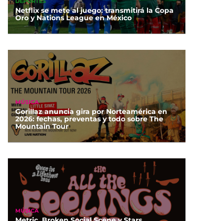
DEPORTES
Netflix se mete al juego: transmitirá la Copa
Oro y Nations League en México
MÚSICA
Gorillaz anuncia gira por Norteamérica en
2026: fechas, preventas y todo sobre The
Mountain Tour
MÚSICA
Metric, Broken Social Scene y Stars