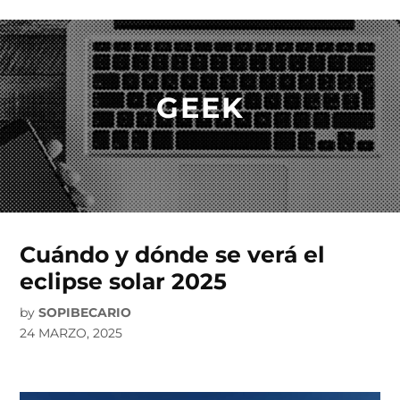
Skip
to
content
GEEK
Cuándo y dónde se verá el
eclipse solar 2025
by
SOPIBECARIO
24 MARZO, 2025