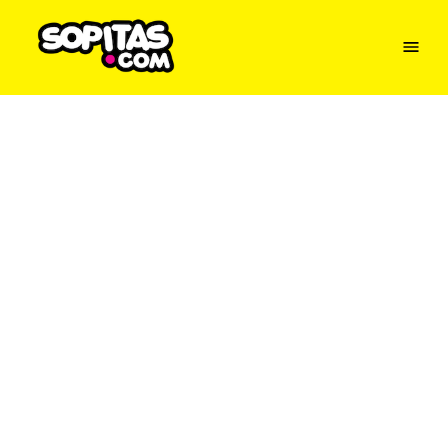
Menu
Sopitas
USA