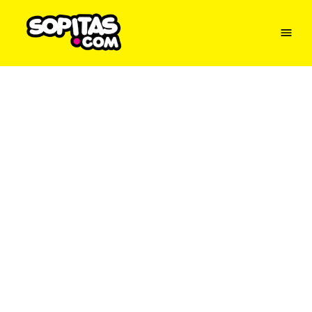
Menu
Sopitas
USA