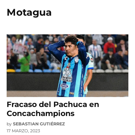
Motagua
Skip
to
content
Fracaso del Pachuca en
Concachampions
by
SEBASTIAN GUTIÉRREZ
17 MARZO, 2023