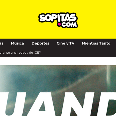
as
Música
Deportes
Cine y TV
Mientras Tanto
urante una redada de ICE?