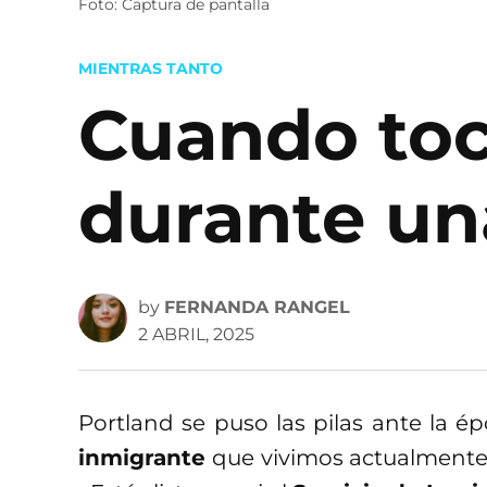
Foto: Captura de pantalla
POSTED
MIENTRAS TANTO
IN
Cuando toc
durante un
by
FERNANDA RANGEL
2 ABRIL, 2025
Portland se puso las pilas ante la é
inmigrante
que vivimos actualmente,