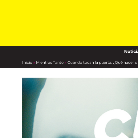
Skip
to
content
Notici
Inicio
»
Mientras Tanto
»
Cuando tocan la puerta: ¿Qué hacer d