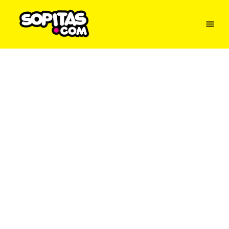
Menu
Sopitas
USA