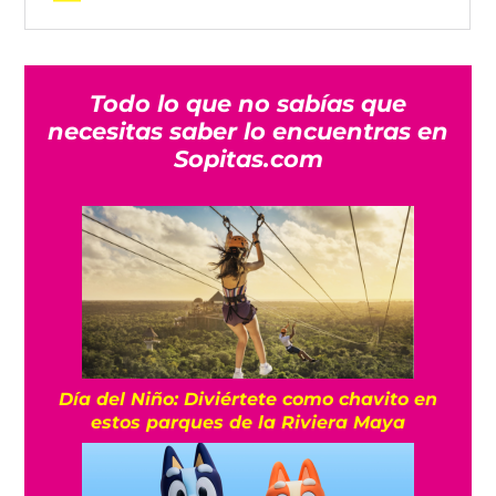
Todo lo que no sabías que
necesitas saber lo encuentras en
Sopitas.com
Día del Niño: Diviértete como chavito en
estos parques de la Riviera Maya