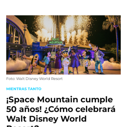
Skip
to
content
Foto: Walt Disney World Resort
POSTED
MIENTRAS TANTO
IN
¡Space Mountain cumple
50 años! ¿Cómo celebrará
Walt Disney World