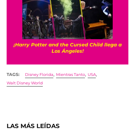
¡Harry Potter and the Cursed Child llega a
Los Ángeles!
,
,
,
TAGS:
Disney Florida
Mientras Tanto
USA
Walt Disney World
LAS MÁS LEÍDAS