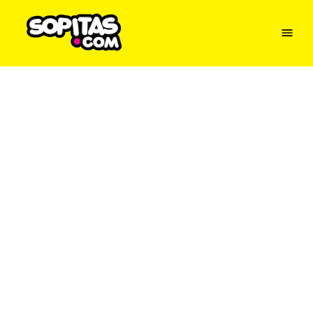
Menu
Sopitas
USA